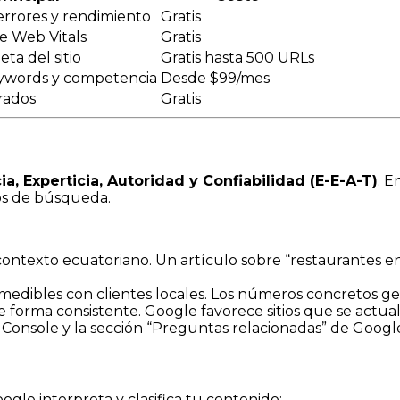
errores y rendimiento
Gratis
re Web Vitals
Gratis
ta del sitio
Gratis hasta 500 URLs
keywords y competencia
Desde $99/mes
urados
Gratis
ia, Experticia, Autoridad y Confiabilidad (E-E-A-T)
. E
dos de búsqueda.
ontexto ecuatoriano. Un artículo sobre “restaurantes e
edibles con clientes locales. Los números concretos g
 forma consistente. Google favorece sitios que se actua
onsole y la sección “Preguntas relacionadas” de Google
gle interpreta y clasifica tu contenido: