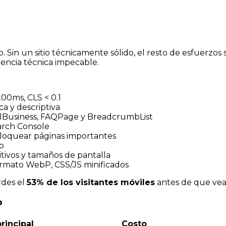
 Sin un sitio técnicamente sólido, el resto de esfuerzos 
iencia técnica impecable.
200ms, CLS < 0.1
ca y descriptiva
lBusiness, FAQPage y BreadcrumbList
arch Console
loquear páginas importantes
to
itivos y tamaños de pantalla
rmato WebP, CSS/JS minificados
rdes el
53% de los visitantes móviles
antes de que vea
o
rincipal
Costo