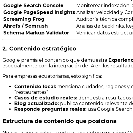
Google Search Console
Monitorear indexación, 
Google PageSpeed Insights
Analizar velocidad y Co
Screaming Frog
Auditoría técnica comple
Ahrefs / Semrush
Análisis de backlinks, 
Schema Markup Validator
Verificar datos estruct
2. Contenido estratégico
Google premia el contenido que demuestra
Experienc
especialmente con la integración de IA en los resulta
Para empresas ecuatorianas, esto significa:
Contenido local:
menciona ciudades, regiones y c
“restaurantes”
Casos de estudio reales:
demuestra resultados m
Blog actualizado:
publica contenido relevante de
Responde preguntas reales:
usa Google Search C
Estructura de contenido que posiciona
No basta con escribir. La estructura determina cómo Goo