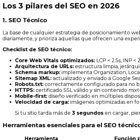
Los 3 pilares del SEO en 2026
1. SEO Técnico
La base de cualquier estrategia de posicionamiento web.
diariamente, y prioriza aquellas que ofrecen una exper
Checklist de SEO técnico:
Core Web Vitals optimizados:
LCP < 2.5s, INP < 
Arquitectura de URLs:
estructura limpia, jerárqui
Schema markup:
implementa Organization, Loca
Sitemap XML:
actualizado y enviado a Google Se
Robots.txt:
correctamente configurado para no b
HTTPS:
certificado SSL válido y sin contenido mix
Mobile-first:
diseño verificado en múltiples dispos
Velocidad de carga:
imágenes optimizadas en fo
Si tu sitio tarda más de
3 segundos
en cargar, pie
Herramientas esenciales para el SEO técnic
Herramienta
Función p