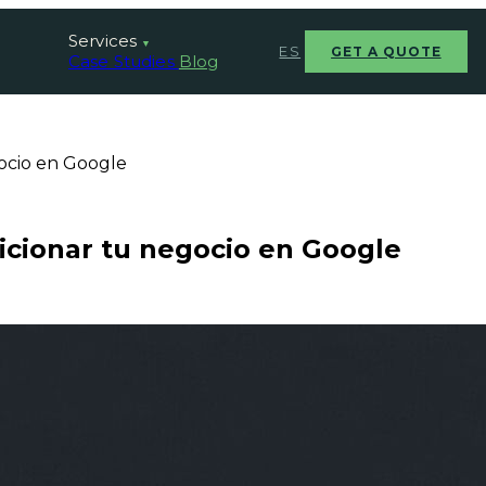
Services
▼
ES
GET A QUOTE
Case Studies
Blog
ocio en Google
cionar tu negocio en Google