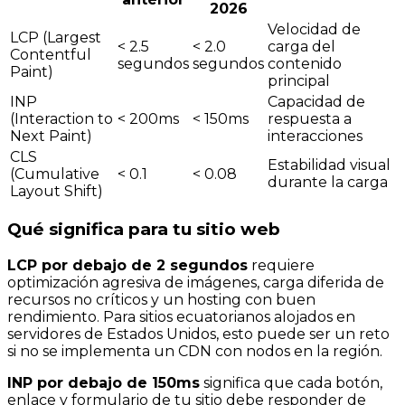
2026
Velocidad de
LCP (Largest
< 2.5
< 2.0
carga del
Contentful
segundos
segundos
contenido
Paint)
principal
INP
Capacidad de
(Interaction to
< 200ms
< 150ms
respuesta a
Next Paint)
interacciones
CLS
Estabilidad visual
(Cumulative
< 0.1
< 0.08
durante la carga
Layout Shift)
Qué significa para tu sitio web
LCP por debajo de 2 segundos
requiere
optimización agresiva de imágenes, carga diferida de
recursos no críticos y un hosting con buen
rendimiento. Para sitios ecuatorianos alojados en
servidores de Estados Unidos, esto puede ser un reto
si no se implementa un CDN con nodos en la región.
INP por debajo de 150ms
significa que cada botón,
enlace y formulario de tu sitio debe responder de