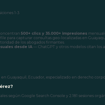
iciones 1-3
 concentran
500+ clics y 35.000+ impresiones
mensuale
ile para capturar consultas geo-localizadas en Guayaqui
toridad de los abogados firmantes.
suales desde IA
— ChatGPT y otros modelos citan los a
n Guayaquil, Ecuador, especializado en derecho corporat
Pérez?
nsuales según Google Search Console y 2.181 sesiones org