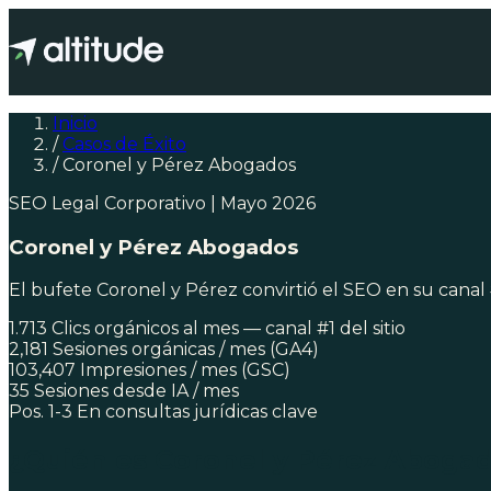
Inicio
/
Casos de Éxito
/
Coronel y Pérez Abogados
SEO
Legal Corporativo
|
Mayo 2026
Coronel y Pérez Abogados
El bufete Coronel y Pérez convirtió el SEO en su canal #1
1.713
Clics orgánicos al mes — canal #1 del sitio
2,181
Sesiones orgánicas / mes (GA4)
103,407
Impresiones / mes (GSC)
35
Sesiones desde IA / mes
Pos. 1-3
En consultas jurídicas clave
¿Quién es Coronel y Pérez Aboga