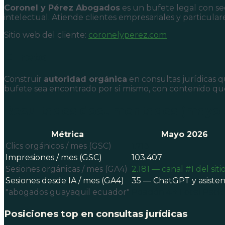
Coronel y Pérez Abogados
es un bufete legal con s
intelectual. Atiende clientes empresariales y particular
Sitio web del cliente:
coronelyperez.com
El reto
Construir
autoridad orgánica
en consultas jurídicas q
bufete sea encontrado por sí mismo, con contenido qu
Resultados documentados (mayo 
Métrica
Mayo 2026
Clics orgánicos / mes (GSC)
1.713
Impresiones / mes (GSC)
103.407
Sesiones orgánicas / mes (GA4)
2.181 — canal #1 del siti
Sesiones desde IA / mes (GA4)
35 — ChatGPT y asisten
"abogados guayaquil ecuador"
Posición 4 + Local Pack
Posiciones top en consultas jurídicas