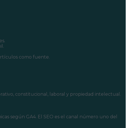
s.
l.
rtículos como fuente.
ivo, constitucional, laboral y propiedad intelectual.
ánicas según GA4. El SEO es el canal número uno del