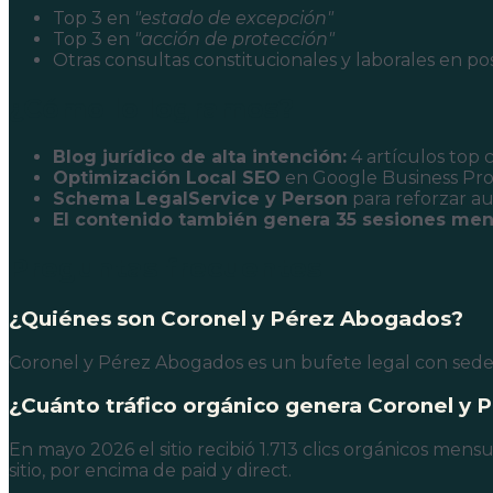
Top 3 en
"estado de excepción"
Top 3 en
"acción de protección"
Otras consultas constitucionales y laborales en pos
¿Cómo lo logramos?
Blog jurídico de alta intención:
4 artículos top
Optimización Local SEO
en Google Business Prof
Schema LegalService y Person
para reforzar au
El contenido también genera 35 sesiones men
Preguntas frecuentes
¿Quiénes son Coronel y Pérez Abogados?
Coronel y Pérez Abogados es un bufete legal con sede e
¿Cuánto tráfico orgánico genera Coronel y 
En mayo 2026 el sitio recibió 1.713 clics orgánicos me
sitio, por encima de paid y direct.