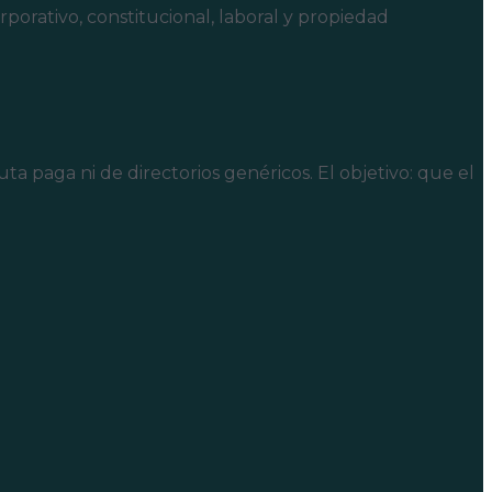
rporativo, constitucional, laboral y propiedad
a paga ni de directorios genéricos. El objetivo: que el