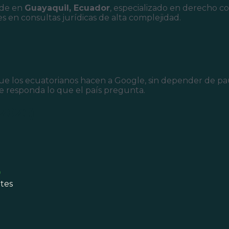
ede en
Guayaquil, Ecuador
, especializado en derecho co
es en consultas jurídicas de alta complejidad.
ue los ecuatorianos hacen a Google, sin depender de paut
e responda lo que el país pregunta.
2026)
o
tes